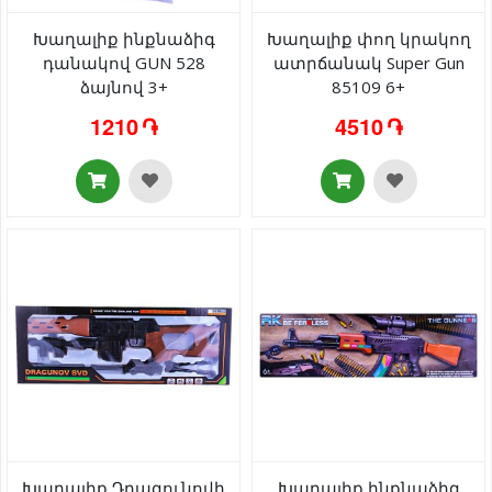
Խաղալիք ինքնաձիգ
Խաղալիք փող կրակող
դանակով GUN 528
ատրճանակ Super Gun
ձայնով 3+
85109 6+
1210 ֏
4510 ֏
Խաղալիք Դրագունովի
Խաղալիք ինքնաձիգ