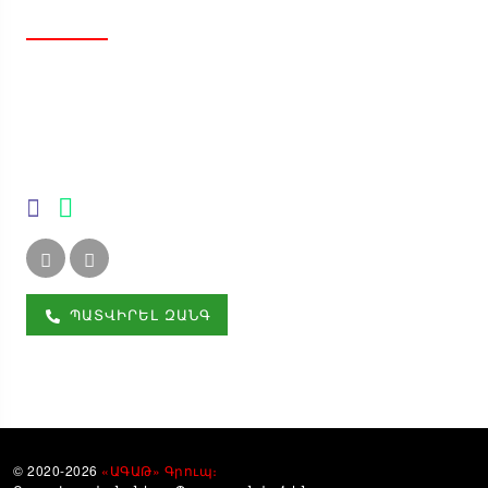
ԿՈՆՏԱԿՏՆԵՐ
info@agat.am
+374 80000005
+374 55209899
ՊԱՏՎԻՐԵԼ ԶԱՆԳ
© 2020-2026
«ԱԳԱԹ» Գրուպ։