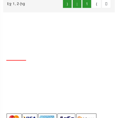
Էջ 1, 2-ից
1
ՄԵՐ ՌԵԿՎԻԶԻՏՆԵՐԸ
Իրավաբանական Հասցե` ք. Երևան Զաքարիա
Քանաքեռցու 68/4
ՀՀ՝ 220098532413000
ՀՎՀՀ՝ 00894242
Բանկ՝ ԱԿԲԱ-ԿՐԵԴԻՏ ԱԳՐԻԿՈԼ ACBA