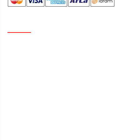
ՏԵՂԵԿԱՏՎՈՒԹՅՈՒՆ
Մեր Մասին
Հետադարձ Կապ
Նորություններ
Զեղչեր / Ակցիաներ
Առաքում / Վճարում
Վերադարձ / Փոխանակում
Ինչպե՞ս կատարել գնումներ
Հաճախակի տրվող հարցեր