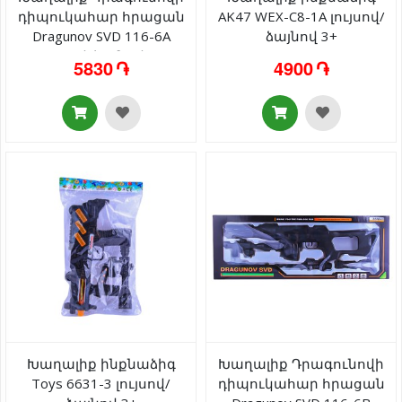
դիպուկահար հրացան
AK47 WEX-C8-1A լույսով/
Dragunov SVD 116-6A
ձայնով 3+
լույսով/ձայնով 3+
5830 ֏
4900 ֏
Խաղալիք ինքնաձիգ
Խաղալիք Դրագունովի
Toys 6631-3 լույսով/
դիպուկահար հրացան