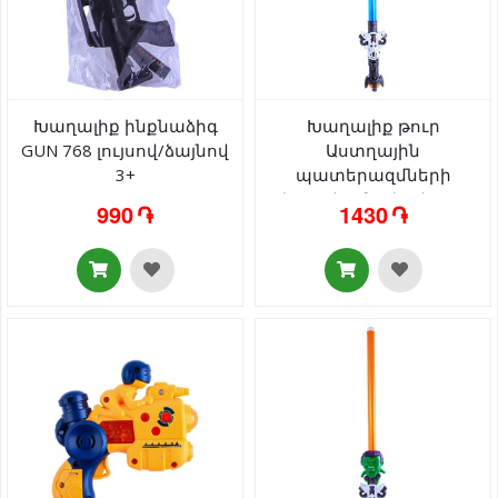
Խաղալիք ինքնաձիգ
Խաղալիք թուր
GUN 768 լույսով/ձայնով
Աստղային
3+
պատերազմների
տեսքով բռնակով 2020A
990 ֏
1430 ֏
լույսով/ձայնով 3+