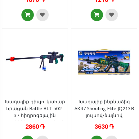
Խաղալիք դիպուկահար
Խաղալիք ինքնաձիգ
հրացան Battle BLT 502-
AK47 Shooting Elite JQ213B
37 հիդրոգելային
լույսով/ձայնով
շարիկներով և փափուկ
55x20x5սմ 3+
2860 ֏
3630 ֏
փամփուշտներով 6+