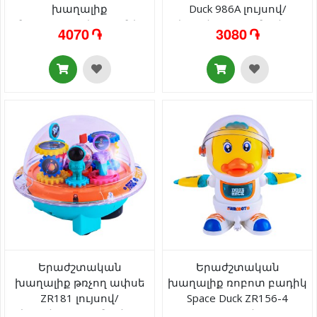
խաղալիք
Duck 986A լույսով/
նապաստակը լուսնի
երաժշտությունով 3+
4070 ֏
3080 ֏
վրա Moon Rabbit YJ-3043
լույսով/ձայնով 3+
Երաժշտական
Երաժշտական
խաղալիք թռչող ափսե
խաղալիք ռոբոտ բադիկ
ZR181 լույսով/
Space Duck ZR156-4
երաժշտությունով 3+
լույսով/