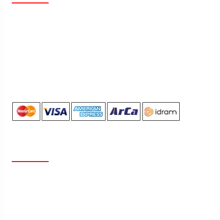
Իրավաբանական Հասցե` ք. Երևան Զաքարիա
Քանաքեռցու 68/4
ՀՀ՝ 220098532413000
ՀՎՀՀ՝ 00894242
Բանկ՝ ԱԿԲԱ-ԿՐԵԴԻՏ ԱԳՐԻԿՈԼ ACBA
ՏԵՂԵԿԱՏՎՈՒԹՅՈՒՆ
Մեր Մասին
Հետադարձ Կապ
Նորություններ