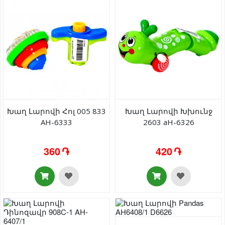
Խաղ Լարովի Հոլ 005 833
Խաղ Լարովի Խխունջ
AH-6333
2603 aH-6326
360 ֏
420 ֏