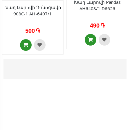
Խաղ Լարովի Pandas
Խաղ Լարովի Դինոզավր
AH6408/1 D6626
908C-1 AH-6407/1
490 ֏
500 ֏
ՄԵՐ ՌԵԿՎԻԶԻՏՆԵՐԸ