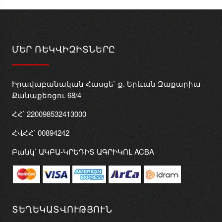
ՄԵՐ ՌԵԿՎԻԶԻՏՆԵՐԸ
Իրավաբանական Հասցե` ք. Երևան Զաքարիա
Քանաքեռցու 68/4
ՀՀ՝ 220098532413000
ՀՎՀՀ՝ 00894242
Բանկ՝ ԱԿԲԱ-ԿՐԵԴԻՏ ԱԳՐԻԿՈԼ ACBA
ՏԵՂԵԿԱՏՎՈՒԹՅՈՒՆ