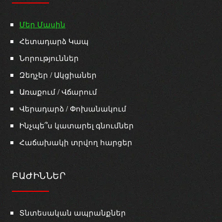
Մեր Մասին
Հետադարձ Կապ
Նորություններ
Զեղչեր / Ակցիաներ
Առաքում / Վճարում
Վերադարձ / Փոխանակում
Ինչպե՞ս կատարել գնումներ
Հաճախակի տրվող հարցեր
ԲԱԺԻՆՆԵՐ
Տնտեսական ապրանքներ