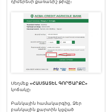
դիմերեսի քառանիշ թիվը։
Սեղմեք
«ՀԱՍՏԱՏԵԼ ԳՈՐԾԱՐՔԸ»
կոճակը։
Բանկային համակարգից, Ձեր
բանկային քարտին կցված