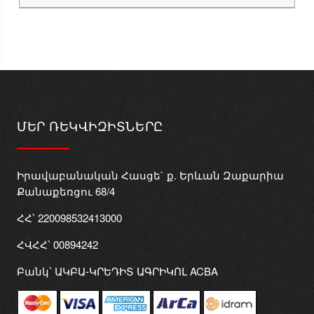
ՄԵՐ ՌԵԿՎԻԶԻՏՆԵՐԸ
Իրավաբանական Հասցե` ք. Երևան Զաքարիա
Քանաքեռցու 68/4
ՀՀ՝ 220098532413000
ՀՎՀՀ՝ 00894242
Բանկ՝ ԱԿԲԱ-ԿՐԵԴԻՏ ԱԳՐԻԿՈԼ ACBA