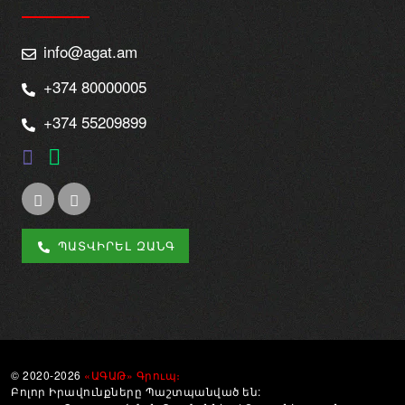
info@agat.am
+374 80000005
+374 55209899
ՊԱՏՎԻՐԵԼ ԶԱՆԳ
© 2020-2026
«ԱԳԱԹ» Գրուպ։
Բոլոր Իրավունքները Պաշտպանված են: