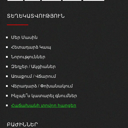
ՏԵՂԵԿԱՏՎՈՒԹՅՈՒՆ
Մեր Մասին
Հետադարձ Կապ
Նորություններ
Զեղչեր / Ակցիաներ
Առաքում / Վճարում
Վերադարձ / Փոխանակում
Ինչպե՞ս կատարել գնումներ
Հաճախակի տրվող հարցեր
ԲԱԺԻՆՆԵՐ