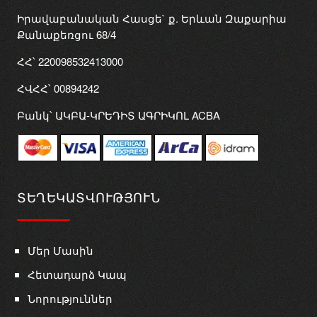
Իրավաբանական Հասցե` ք. Երևան Զաքարիա
Քանաքեռցու 68/4
ՀՀ՝ 220098532413000
ՀՎՀՀ՝ 00894242
Բանկ՝ ԱԿԲԱ-ԿՐԵԴԻՏ ԱԳՐԻԿՈԼ ACBA
ՏԵՂԵԿԱՏՎՈՒԹՅՈՒՆ
Մեր Մասին
Հետադարձ Կապ
Նորություններ