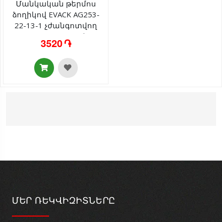
Մանկական թերմոս
ձողիկով EVACK AG253-
22-13-1 չժանգոտվող
պողպատ 500մլ
3520 ֏
ՄԵՐ ՌԵԿՎԻԶԻՏՆԵՐԸ