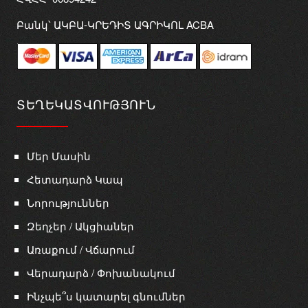
Բանկ՝ ԱԿԲԱ-ԿՐԵԴԻՏ ԱԳՐԻԿՈԼ ACBA
ՏԵՂԵԿԱՏՎՈՒԹՅՈՒՆ
Մեր Մասին
Հետադարձ Կապ
Նորություններ
Զեղչեր / Ակցիաներ
Առաքում / Վճարում
Վերադարձ / Փոխանակում
Ինչպե՞ս կատարել գնումներ