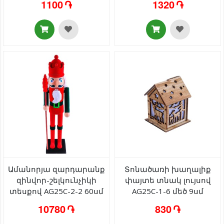
1100 ֏
1320 ֏
փայտիկների տեսքով
հատ
AG242-47-30 14սմ 4 հատ
Ամանորյա զարդարանք
Տոնածառի խաղալիք
զինվոր-շելկունչիկի
փայտե տնակ լույսով
տեսքով AG25C-2-2 60սմ
AG25C-1-6 մեծ 9սմ
10780 ֏
830 ֏