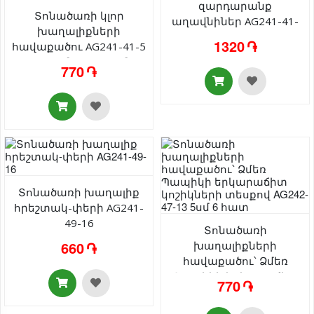
զարդարանք
Տոնածառի կլոր
աղավնիներ AG241-41-
խաղալիքների
18 4 հատ
1320 ֏
հավաքածու AG241-41-5
պլաստմասսա 3սմ 6
770 ֏
գույն 24 հատ
Տոնածառի խաղալիք
հրեշտակ-փերի AG241-
49-16
Տոնածառի
660 ֏
խաղալիքների
հավաքածու՝ Ձմեռ
Պապիկի երկարաճիտ
770 ֏
կոշիկների տեսքով
AG242-47-13 5սմ 6 հատ