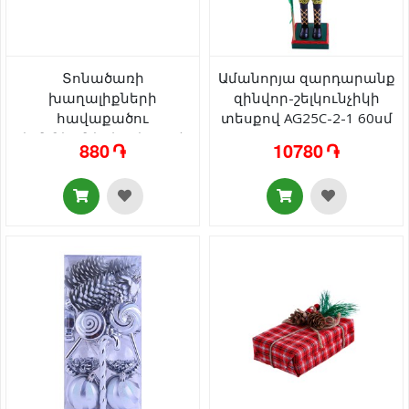
Տոնածառի
Ամանորյա զարդարանք
խաղալիքների
զինվոր-շելկունչիկի
հավաքածու
տեսքով AG25C-2-1 60սմ
կոնֆետների տեսքով
880 ֏
10780 ֏
AG242-47-10 10սմ 6 հատ