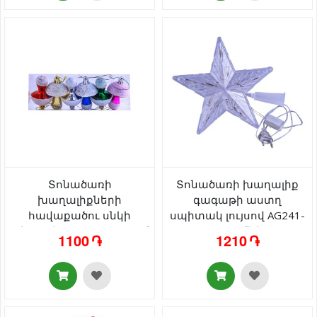
Տոնածառի
Տոնածառի խաղալիք
խաղալիքների
գագաթի աստղ
հավաքածու սնկի
սպիտակ լույսով AG241-
տեսքով AG242-47-28 8սմ
43-9 մեծ
1100 ֏
1210 ֏
6 հատ