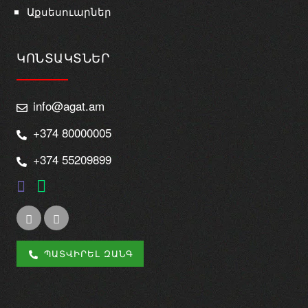
Աքսեսուարներ
ԿՈՆՏԱԿՏՆԵՐ
info@agat.am
+374 80000005
+374 55209899
ՊԱՏՎԻՐԵԼ ԶԱՆԳ