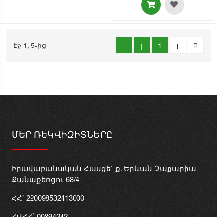
Էջ 1, 5-ից
1
ՄԵՐ ՌԵԿՎԻԶԻՏՆԵՐԸ
Իրավաբանական Հասցե` ք. Երևան Զաքարիա
Քանաքեռցու 68/4
ՀՀ՝ 220098532413000
ՀՎՀՀ՝ 00894242