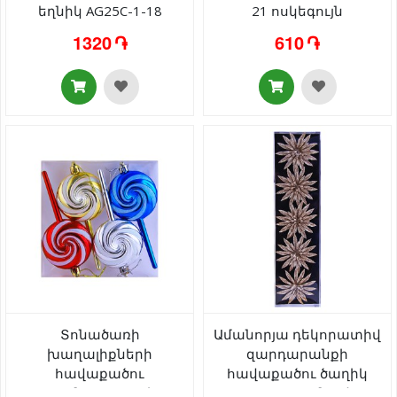
եղնիկ AG25C-1-18
21 ոսկեգույն
1320 ֏
610 ֏
Տոնածառի
Ամանորյա դեկորատիվ
խաղալիքների
զարդարանքի
հավաքածու
հավաքածու ծաղիկ
սառնաշաքարի
AG25C-1-25 գունավոր 5