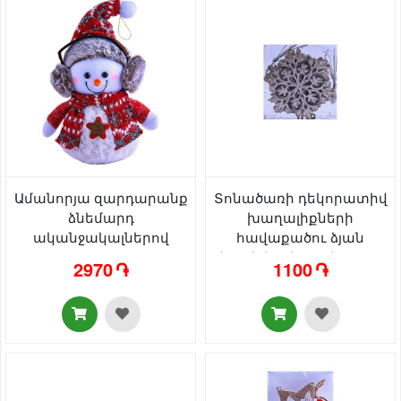
Ամանորյա զարդարանք
Տոնածառի դեկորատիվ
ձնեմարդ
խաղալիքների
ականջակալներով
հավաքածու ձյան
AG25C-1-37
փաթիլի տեսքով AG241-
2970 ֏
1100 ֏
41-27 գունավոր փայլով
12 հատ