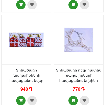
Տոնածառի
Տոնածառի դեկորատիվ
խաղալիքների
խաղալիքների
հավաքածու նվեր
հավաքածու եղնիկի
տուփի տեսքով AG241-
տեսքով AG241-41-34
940 ֏
770 ֏
41-11 4 հատ
սպիտակ փայլով 6 հատ