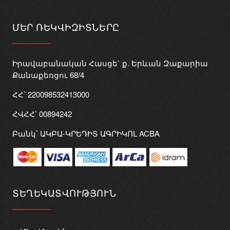
ՄԵՐ ՌԵԿՎԻԶԻՏՆԵՐԸ
Իրավաբանական Հասցե` ք. Երևան Զաքարիա
Քանաքեռցու 68/4
ՀՀ՝ 220098532413000
ՀՎՀՀ՝ 00894242
Բանկ՝ ԱԿԲԱ-ԿՐԵԴԻՏ ԱԳՐԻԿՈԼ ACBA
ՏԵՂԵԿԱՏՎՈՒԹՅՈՒՆ