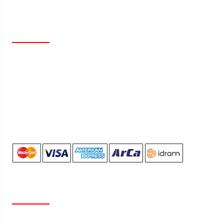
ՄԵՐ ՌԵԿՎԻԶԻՏՆԵՐԸ
Իրավաբանական Հասցե` ք. Երևան Զաքարիա
Քանաքեռցու 68/4
ՀՀ՝ 220098532413000
ՀՎՀՀ՝ 00894242
Բանկ՝ ԱԿԲԱ-ԿՐԵԴԻՏ ԱԳՐԻԿՈԼ ACBA
ՏԵՂԵԿԱՏՎՈՒԹՅՈՒՆ