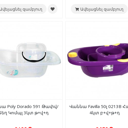
Ավելացնել զամբյուղ
Ավելացնել զամբյուղ
ա Poly Dorado 591 Թափվ/
Վաննա Favilla 50լ 0213B 
Տեղ Կոմպլ 3կտ թ+վ+դ
4կտ բ+վ+թ+դ