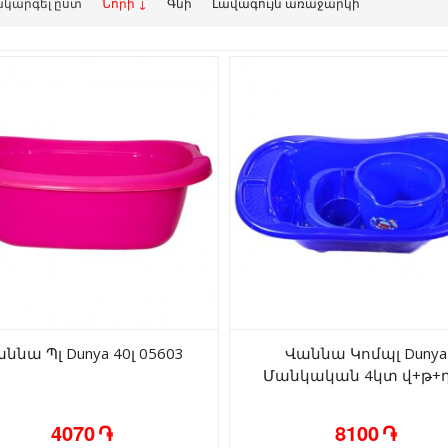
կարգել ըստ
Նորի ↓
Գնի
Լավագույն առաջարկի
ննա Պլ Dunya 40լ 05603
Վաննա Կոմպլ Dunya
Մանկական 4կտ վ+թ+
4070 ֏
8100 ֏