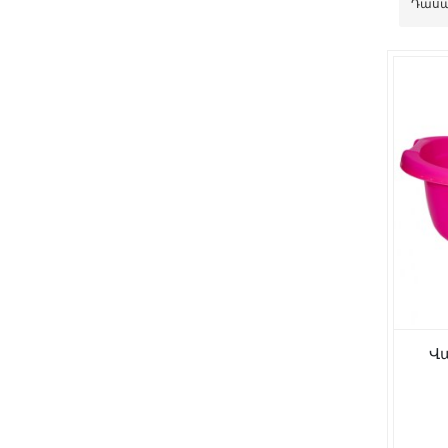
Դասա
Վա