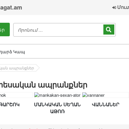
agat.am
Մու
եր
դարձ Կապ
կան ապրանքներ
տեսական ապրանքներ
ԳԱՐՇՈԿ
ՄԱՆԿԱԿԱՆ ՍԵՂԱՆ
ՎԱՆՆԱՆԵՐ
ԱԹՈՌ