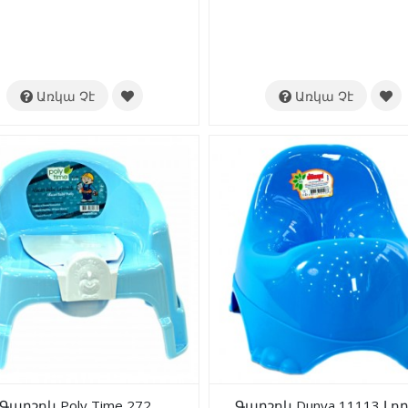
Առկա Չէ
Առկա Չէ
Գարշոկ Poly Time 272
Գարշոկ Dunya 11113 Լո