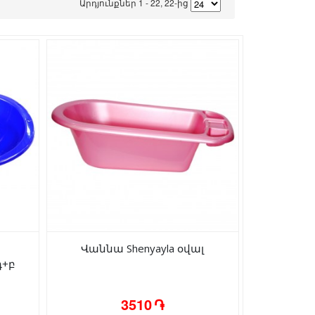
Արդյունքներ 1 - 22, 22-ից
Վաննա Shenyayla օվալ
դ+բ
3510 ֏