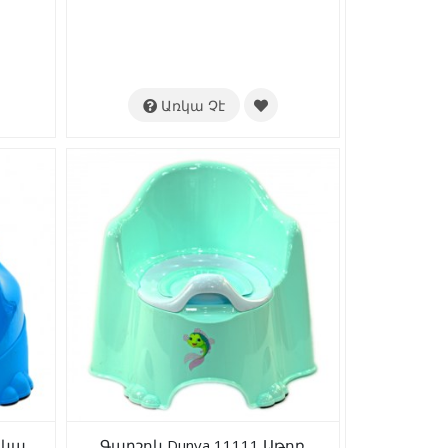
Առկա Չէ
դկա
Գարշոկ Dunya 11111 Աթոռ