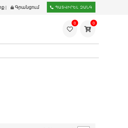
տք
Գրանցում
|
ՊԱՏՎԻՐԵԼ ԶԱՆԳ
0
0