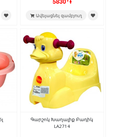
5830 ֏
Ավելացնել զամբյուղ
5լ
Գարշոկ Խաղալիք Բադիկ
LA2714