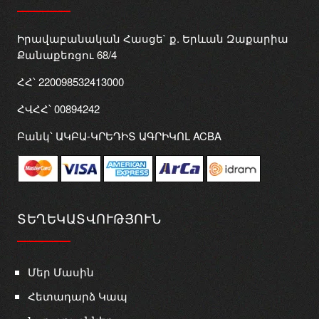
Իրավաբանական Հասցե` ք. Երևան Զաքարիա
Քանաքեռցու 68/4
ՀՀ՝ 220098532413000
ՀՎՀՀ՝ 00894242
Բանկ՝ ԱԿԲԱ-ԿՐԵԴԻՏ ԱԳՐԻԿՈԼ ACBA
ՏԵՂԵԿԱՏՎՈՒԹՅՈՒՆ
Մեր Մասին
Հետադարձ Կապ