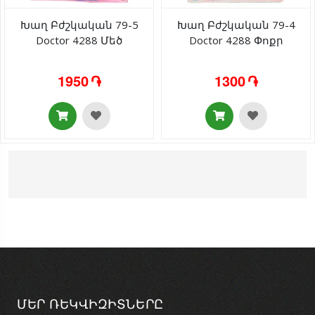
Խաղ Բժշկական 79-5
Խաղ Բժշկական 79-4
Doctor 4288 Մեծ
Doctor 4288 Փոքր
1950 ֏
1300 ֏
ՄԵՐ ՌԵԿՎԻԶԻՏՆԵՐԸ