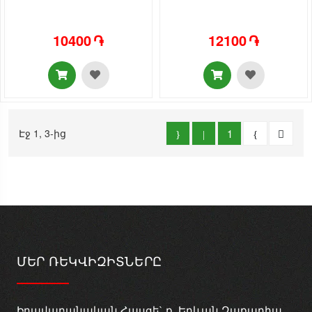
10400 ֏
12100 ֏
Էջ 1, 3-ից
1
ՄԵՐ ՌԵԿՎԻԶԻՏՆԵՐԸ
Իրավաբանական Հասցե` ք. Երևան Զաքարիա