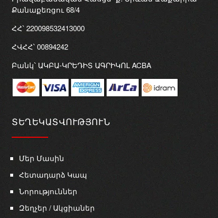
Քանաքեռցու 68/4
ՀՀ՝ 220098532413000
ՀՎՀՀ՝ 00894242
Բանկ՝ ԱԿԲԱ-ԿՐԵԴԻՏ ԱԳՐԻԿՈԼ ACBA
ՏԵՂԵԿԱՏՎՈՒԹՅՈՒՆ
Մեր Մասին
Հետադարձ Կապ
Նորություններ
Զեղչեր / Ակցիաներ