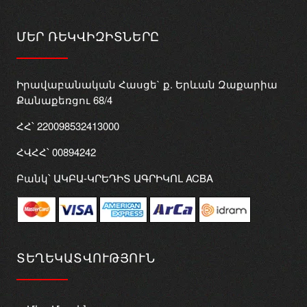
ՄԵՐ ՌԵԿՎԻԶԻՏՆԵՐԸ
Իրավաբանական Հասցե` ք. Երևան Զաքարիա
Քանաքեռցու 68/4
ՀՀ՝ 220098532413000
ՀՎՀՀ՝ 00894242
Բանկ՝ ԱԿԲԱ-ԿՐԵԴԻՏ ԱԳՐԻԿՈԼ ACBA
ՏԵՂԵԿԱՏՎՈՒԹՅՈՒՆ