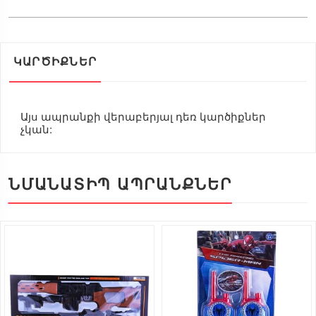
ԿԱՐԾԻՔՆԵՐ
Այս ապրանքի վերաբերյալ դեռ կարծիքներ
չկան:
ՆՄԱՆԱՏԻՊ ԱՊՐԱՆՔՆԵՐ