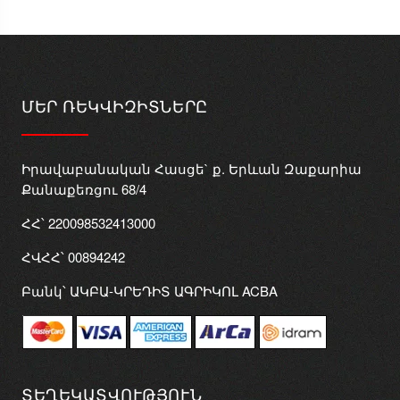
ՄԵՐ ՌԵԿՎԻԶԻՏՆԵՐԸ
Իրավաբանական Հասցե` ք. Երևան Զաքարիա
Քանաքեռցու 68/4
ՀՀ՝ 220098532413000
ՀՎՀՀ՝ 00894242
Բանկ՝ ԱԿԲԱ-ԿՐԵԴԻՏ ԱԳՐԻԿՈԼ ACBA
ՏԵՂԵԿԱՏՎՈՒԹՅՈՒՆ