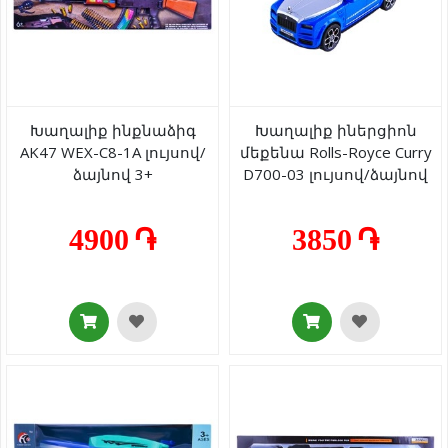
Խաղալիք ինքնաձիգ
Խաղալիք իներցիոն
AK47 WEX-C8-1A լույսով/
մեքենա Rolls-Royce Curry
ձայնով 3+
D700-03 լույսով/ձայնով
3+
4900 ֏
3850 ֏