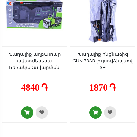
Խաղալիք աղբատար
Խաղալիք ինքնաձիգ
ավտոմեքենա
GUN 738B լույսով/ձայնով
հեռակառավարման
3+
վահանակով Remote
Control 9911A-2A 3+
4840 ֏
1870 ֏