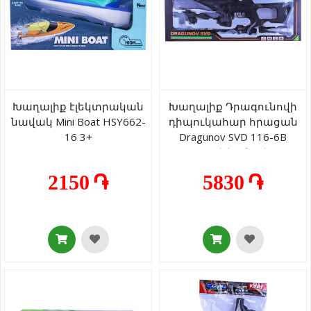
Խաղալիք էլեկտրական
Խաղալիք Դրագունովի
նավակ Mini Boat HSY662-
դիպուկահար հրացան
16 3+
Dragunov SVD 116-6B
լույսով/ձայնով 3+
2150 ֏
5830 ֏