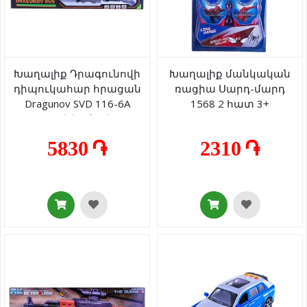
Խաղալիք Դրագունովի
Խաղալիք մանկական
դիպուկահար հրացան
ռացիա Սարդ-մարդ
Dragunov SVD 116-6A
1568 2 հատ 3+
լույսով/ձայնով 3+
5830 ֏
2310 ֏