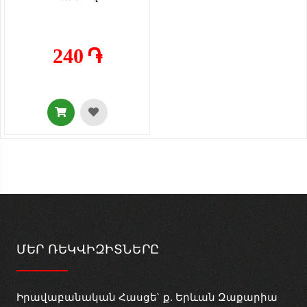
240 ֏
ՄԵՐ ՌԵԿՎԻԶԻՏՆԵՐԸ
Իրավաբանական Հասցե` ք. Երևան Զաքարիա