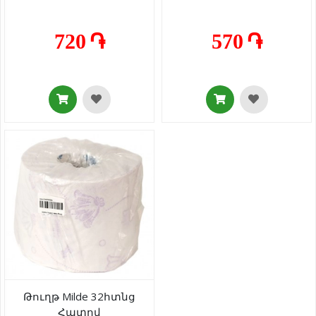
720 ֏
570 ֏
Թուղթ Milde 32հտնց
Հատով