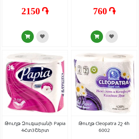
2150 ֏
760 ֏
Թուղթ Զուգարանի Papia
Թուղթ Cleopatra 2շ 4հ
4Հտ3Շերտ
6002