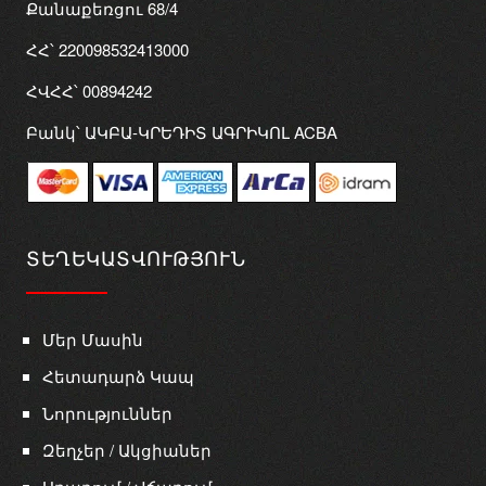
Քանաքեռցու 68/4
ՀՀ՝ 220098532413000
ՀՎՀՀ՝ 00894242
Բանկ՝ ԱԿԲԱ-ԿՐԵԴԻՏ ԱԳՐԻԿՈԼ ACBA
ՏԵՂԵԿԱՏՎՈՒԹՅՈՒՆ
Մեր Մասին
Հետադարձ Կապ
Նորություններ
Զեղչեր / Ակցիաներ