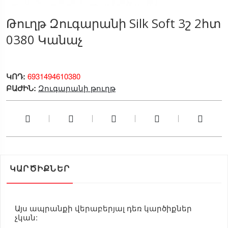
Թուղթ Զուգարանի Silk Soft 3շ 2հտ
0380 Կանաչ
ԿՈԴ:
6931494610380
ԲԱԺԻՆ:
Զուգարանի թուղթ
ԿԱՐԾԻՔՆԵՐ
Այս ապրանքի վերաբերյալ դեռ կարծիքներ
չկան: