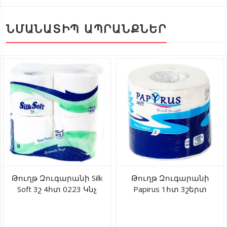
ՆՄԱՆԱՏԻՊ ԱՊՐԱՆՔՆԵՐ
Թուղթ Զուգարանի Silk
Թուղթ Զուգարանի
Soft 3շ 4հտ 0223 Կնչ
Papirus 1հտ 3շերտ