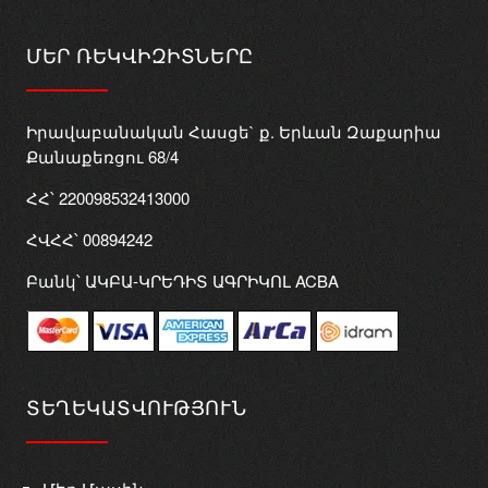
ՄԵՐ ՌԵԿՎԻԶԻՏՆԵՐԸ
Իրավաբանական Հասցե` ք. Երևան Զաքարիա
Քանաքեռցու 68/4
ՀՀ՝ 220098532413000
ՀՎՀՀ՝ 00894242
Բանկ՝ ԱԿԲԱ-ԿՐԵԴԻՏ ԱԳՐԻԿՈԼ ACBA
ՏԵՂԵԿԱՏՎՈՒԹՅՈՒՆ