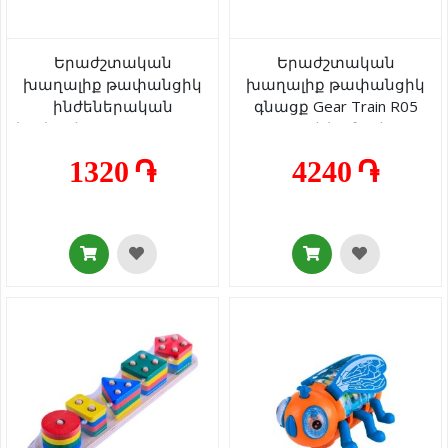
Երաժշտական
Երաժշտական
խաղալիք թափանցիկ
խաղալիք թափանցիկ
ինժեներական
գնացք Gear Train R05
էքսկավատոր Gear Track
լույսով/ձայնով 3+
SR878-11 լույսով/ձայնով
1320 ֏
4240 ֏
3+