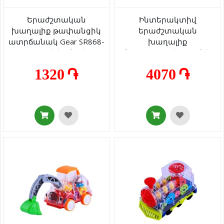
Երաժշտական
Ինտերակտիվ
խաղալիք թափանցիկ
երաժշտական
ատրճանակ Gear SR868-
խաղալիք
29 լույսով/ձայնով 3+
նապաստակը լուսնի
վրա Moon Rabbit YJ-3043
1320 ֏
4070 ֏
լույսով/ձայնով 3+