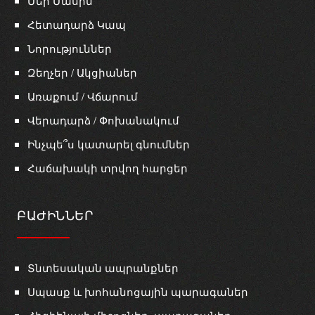
Մեր Մասին
Հետադարձ Կապ
Նորություններ
Զեղչեր / Ակցիաներ
Առաքում / Վճարում
Վերադարձ / Փոխանակում
Ինչպե՞ս կատարել գնումներ
Հաճախակի տրվող հարցեր
ԲԱԺԻՆՆԵՐ
Տնտեսական ապրանքներ
Սպասք և խոհանոցային պարագաներ