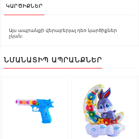
ԿԱՐԾԻՔՆԵՐ
Այս ապրանքի վերաբերյալ դեռ կարծիքներ
չկան:
ՆՄԱՆԱՏԻՊ ԱՊՐԱՆՔՆԵՐ