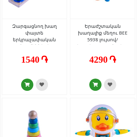
Զարգացնող խաղ
Երաժշտական
փայտե
խաղալիք մեղու BEE
երկրաչափական
5938 լույսով/
մարմինների
երաժշտությունով 3+
տեսակավորիչ AG251-
1540 ֏
4290 ֏
29-10 1+