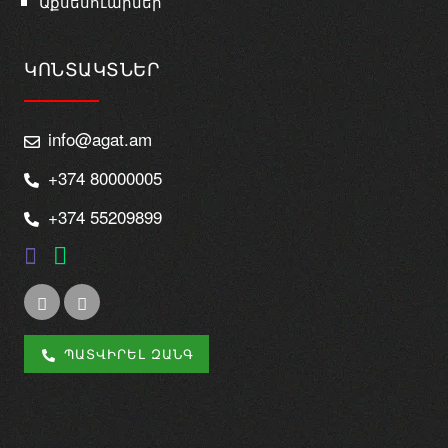
Աքսեսուարներ
ԿՈՆՏԱԿՏՆԵՐ
info@agat.am
+374 80000005
+374 55209899
ՊԱՏՎԻՐԵԼ ԶԱՆԳ