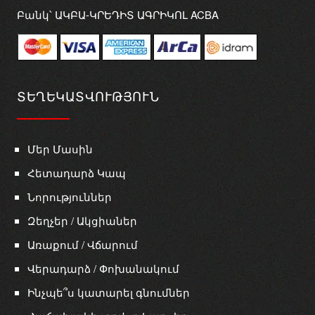
Բանկ՝ ԱԿԲԱ-ԿՐԵԴԻՏ ԱԳՐԻԿՈԼ ACBA
ՏԵՂԵԿԱՏՎՈՒԹՅՈՒՆ
Մեր Մասին
Հետադարձ Կապ
Նորություններ
Զեղչեր / Ակցիաներ
Առաքում / Վճարում
Վերադարձ / Փոխանակում
Ինչպե՞ս կատարել գնումներ