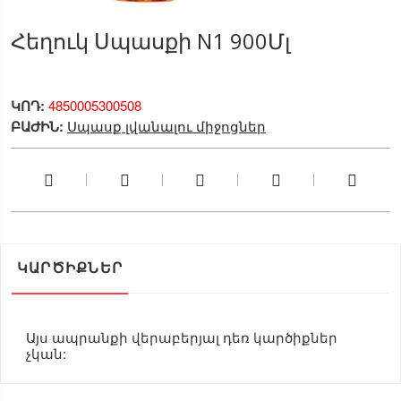
Հեղուկ Սպասքի N1 900Մլ
ԿՈԴ:
4850005300508
ԲԱԺԻՆ:
Սպասք լվանալու միջոցներ
ԿԱՐԾԻՔՆԵՐ
Այս ապրանքի վերաբերյալ դեռ կարծիքներ
չկան: