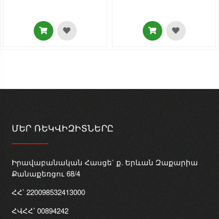
ՄԵՐ ՌԵԿՎԻԶԻՏՆԵՐԸ
Իրավաբանական Հասցե` ք. Երևան Զաքարիա
Քանաքեռցու 68/4
ՀՀ՝ 220098532413000
ՀՎՀՀ՝ 00894242