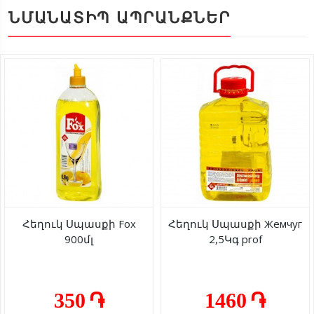
ՆՄԱՆԱՏԻՊ ԱՊՐԱՆՔՆԵՐ
Հեղուկ Սպասքի Fox
Հեղուկ Սպասքի Жемчуг
900մլ
2,5Կգ prof
350 ֏
1460 ֏