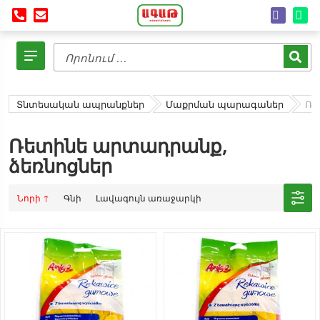
Տնտեսական ապրանքներ
Մաքրման պարագաներ
Ռե
Ռետինե արտադրանք,
ձեռնոցներ
Նորի ↑
Գնի
Լավագույն առաջարկի