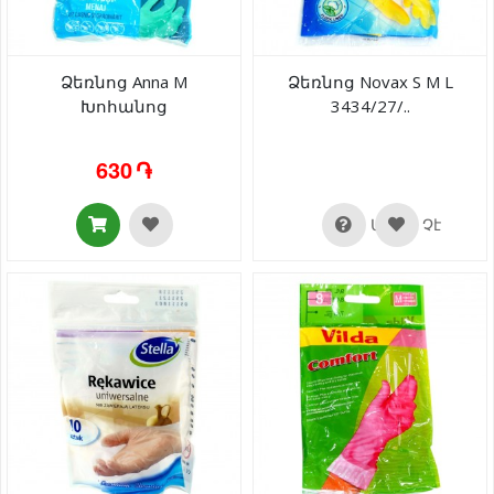
Ձեռնոց Anna M
Ձեռնոց Novax S M L
Խոհանոց
3434/27/..
630 ֏
Առկա Չէ