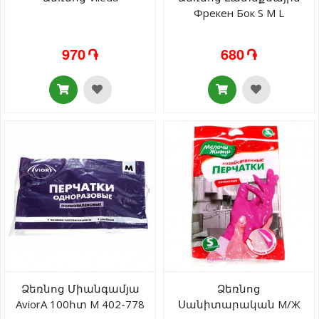
Фрекен Бок S M L
970 ֏
680 ֏
Ձեռնոց Միանգամյա
Ձեռնոց
AviorA 100հտ M 402-778
Սանիտարական М/Ж