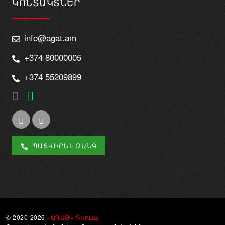
ԿՈՆՏԱԿՏՆԵՐ
info@agat.am
+374 80000005
+374 55209899
ՊԱՏՎԻՐԵԼ ԶԱՆԳ
© 2020-2026
«ԱԳԱԹ» Գրուպ։