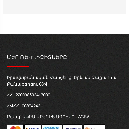
ՄԵՐ ՌԵԿՎԻԶԻՏՆԵՐԸ
Իրավաբանական Հասցե` ք. Երևան Զաքարիա
Քանաքեռցու 68/4
ՀՀ՝ 220098532413000
ՀՎՀՀ՝ 00894242
Բանկ՝ ԱԿԲԱ-ԿՐԵԴԻՏ ԱԳՐԻԿՈԼ ACBA