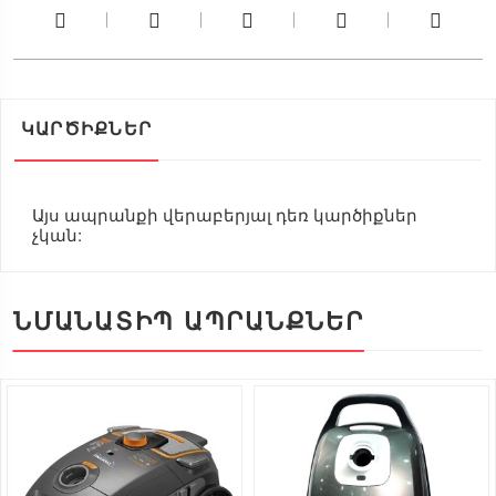
ԿԱՐԾԻՔՆԵՐ
Այս ապրանքի վերաբերյալ դեռ կարծիքներ
չկան:
ՆՄԱՆԱՏԻՊ ԱՊՐԱՆՔՆԵՐ