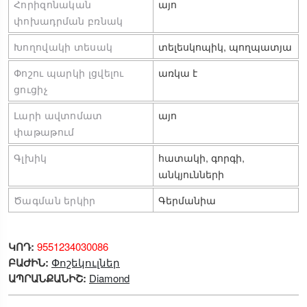
Հորիզոնական 
այո
փոխադրման բռնակ
Խողովակի տեսակ
տելեսկոպիկ, պողպատյա
Փոշու պարկի լցվելու 
առկա է
ցուցիչ
Լարի ավտոմատ 
այո
փաթաթում
Գլխիկ
հատակի, գորգի, 
անկյունների
Ծագման երկիր
Գերմանիա
ԿՈԴ:
9551234030086
ԲԱԺԻՆ:
Փոշեկուլներ
ԱՊՐԱՆՔԱՆԻՇ:
Diamond