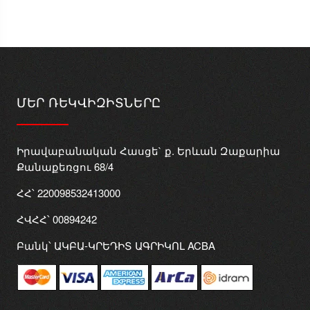
ՄԵՐ ՌԵԿՎԻԶԻՏՆԵՐԸ
Իրավաբանական Հասցե` ք. Երևան Զաքարիա
Քանաքեռցու 68/4
ՀՀ՝ 220098532413000
ՀՎՀՀ՝ 00894242
Բանկ՝ ԱԿԲԱ-ԿՐԵԴԻՏ ԱԳՐԻԿՈԼ ACBA