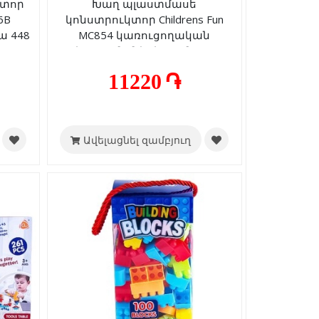
կտոր
Խաղ պլաստմասե
6B
կոնստրուկտոր Childrens Fun
 448
MC854 կառուցողական
աշխատանքների համար 282
կտոր 3+
11220 ֏
Ավելացնել զամբյուղ