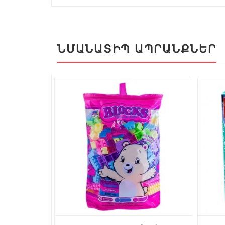
ՆՄԱՆԱՏԻՊ ԱՊՐԱՆՔՆԵՐ