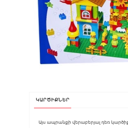
ԿԱՐԾԻՔՆԵՐ
Այս ապրանքի վերաբերյալ դեռ կարծիք