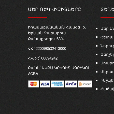
ՄԵՐ ՌԵԿՎԻԶԻՏՆԵՐԸ
ՏԵՂ
Իրավաբանական Հասցե` ք.
Մեր Մ
Երևան Զաքարիա
Հետա
Քանաքեռցու 68/4
Նորու
ՀՀ՝ 220098532413000
Զեղչե
ՀՎՀՀ՝ 00894242
Առաքո
Բանկ՝ ԱԿԲԱ-ԿՐԵԴԻՏ ԱԳՐԻԿՈԼ
Վերադ
ACBA
Ինչպե
Հաճա