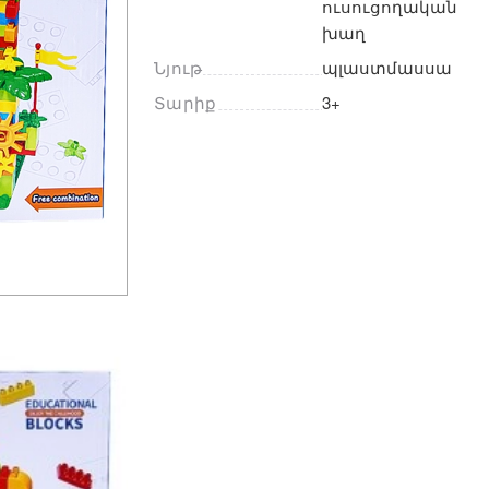
ուսուցողական 
խաղ
Նյութ
պլաստմասսա
Տարիք
3+