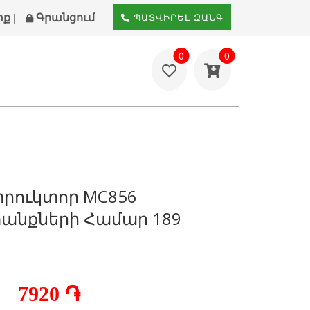
տք
Գրանցում
|
ՊԱՏՎԻՐԵԼ ԶԱՆԳ
0
0
րուկտոր MC856
անքների Համար 189
7920 ֏