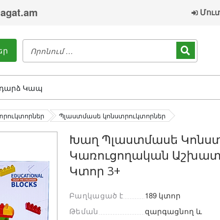
agat.am
Մու
եր
դարձ Կապ
տրուկտորներ
Պլաստմասե կոնստրուկտորներ
Խաղ Պլաստմասե Կոնստ
Կառուցողական Աշխատ
Կտոր 3+
Բաղկացած է
189 կտոր
Թեման
զարգացնող և 