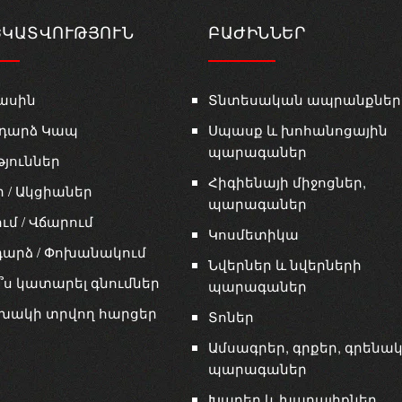
ԵԿԱՏՎՈՒԹՅՈՒՆ
ԲԱԺԻՆՆԵՐ
ասին
Տնտեսական ապրանքներ
դարձ Կապ
Սպասք և խոհանոցային
պարագաներ
թյուններ
Հիգիենայի միջոցներ,
ր / Ակցիաներ
պարագաներ
ւմ / Վճարում
Կոսմետիկա
արձ / Փոխանակում
Նվերներ և նվերների
՞ս կատարել գնումներ
պարագաներ
խակի տրվող հարցեր
Տոներ
Ամսագրեր, գրքեր, գրենա
պարագաներ
Խաղեր և խաղալիքներ