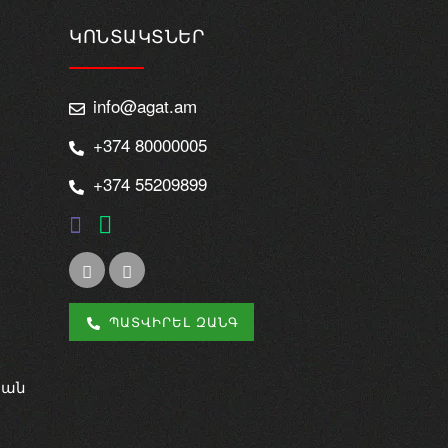
ԿՈՆՏԱԿՏՆԵՐ
info@agat.am
+374 80000005
+374 55209899
ՊԱՏՎԻՐԵԼ ԶԱՆԳ
կան