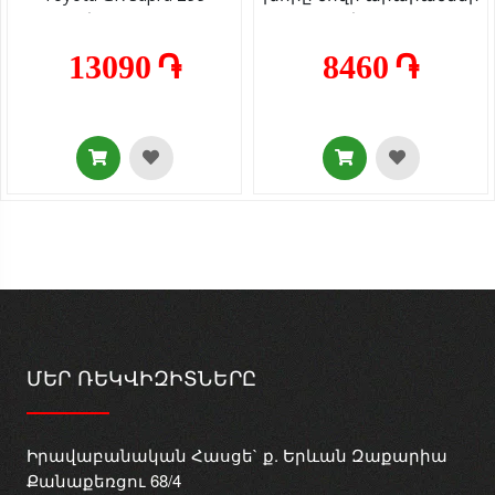
կտոր 7+
230 կտոր 7+
13090 ֏
8460 ֏
ՄԵՐ ՌԵԿՎԻԶԻՏՆԵՐԸ
Իրավաբանական Հասցե` ք. Երևան Զաքարիա
Քանաքեռցու 68/4