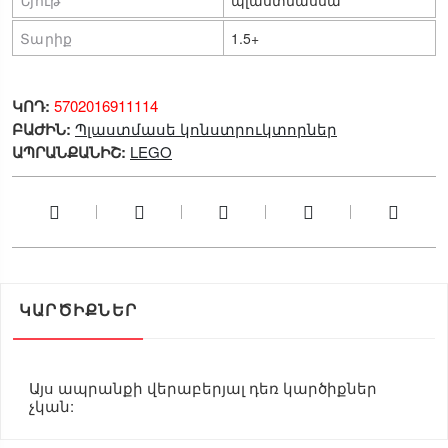
Տարիք
1.5+
ԿՈԴ:
5702016911114
ԲԱԺԻՆ:
Պլաստմասե կոնստրուկտորներ
ԱՊՐԱՆՔԱՆԻՇ:
LEGO
ԿԱՐԾԻՔՆԵՐ
Այս ապրանքի վերաբերյալ դեռ կարծիքներ
չկան: