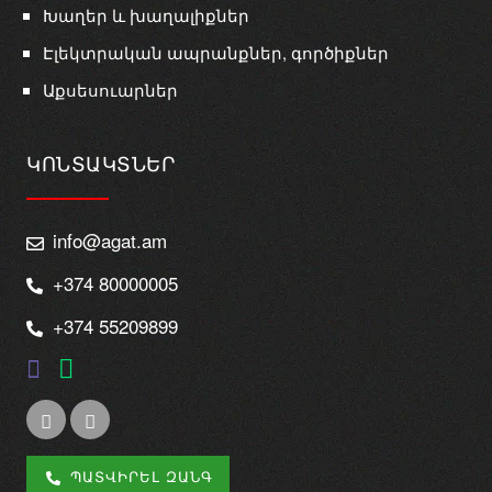
Խաղեր և խաղալիքներ
Էլեկտրական ապրանքներ, գործիքներ
Աքսեսուարներ
ԿՈՆՏԱԿՏՆԵՐ
info@agat.am
+374 80000005
+374 55209899
ՊԱՏՎԻՐԵԼ ԶԱՆԳ