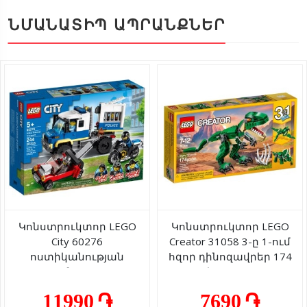
ՆՄԱՆԱՏԻՊ ԱՊՐԱՆՔՆԵՐ
Կոնստրուկտոր LEGO
Կոնստրուկտոր LEGO
City 60276
Creator 31058 3-ը 1-ում
ոստիկանության
հզոր դինոզավրեր 174
տրանսպորտ
կտոր 7+
հանցագործներին
11990 ֏
7690 ֏
տեղափոխելու համար