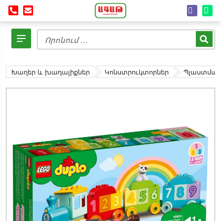
Խաղեր և խաղալիքներ
Կոնստրուկտորներ
Պլաստմաս