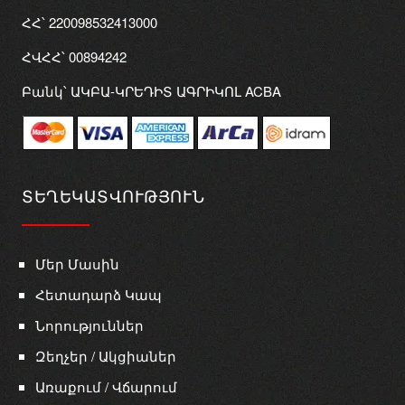
ՀՀ՝ 220098532413000
ՀՎՀՀ՝ 00894242
Բանկ՝ ԱԿԲԱ-ԿՐԵԴԻՏ ԱԳՐԻԿՈԼ ACBA
ՏԵՂԵԿԱՏՎՈՒԹՅՈՒՆ
Մեր Մասին
Հետադարձ Կապ
Նորություններ
Զեղչեր / Ակցիաներ
Առաքում / Վճարում