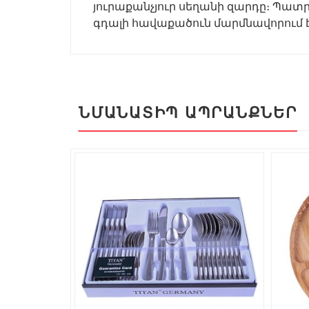
յուրաքանչյուր սեղանի զարդը։ Պատ
գդալի հավաքածուն մարմնավորում է
ՆՄԱՆԱՏԻՊ ԱՊՐԱՆՔՆԵՐ