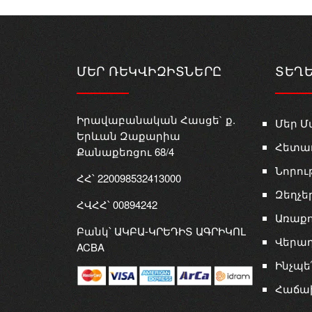
ՄԵՐ ՌԵԿՎԻԶԻՏՆԵՐԸ
ՏԵՂ
Իրավաբանական Հասցե` ք.
Մեր Մ
Երևան Զաքարիա
Հետա
Քանաքեռցու 68/4
Նորու
ՀՀ՝ 220098532413000
Զեղչե
ՀՎՀՀ՝ 00894242
Առաքո
Բանկ՝ ԱԿԲԱ-ԿՐԵԴԻՏ ԱԳՐԻԿՈԼ
Վերադ
ACBA
Ինչպե
Հաճա