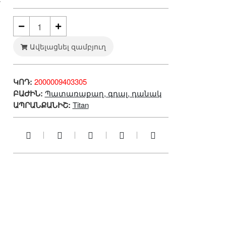
 
Ավելացնել զամբյուղ
ԿՈԴ:
2000009403305
ԲԱԺԻՆ:
Պատառաքաղ, գդալ, դանակ
ԱՊՐԱՆՔԱՆԻՇ:
Titan