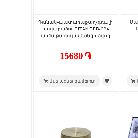
Դանակ-պատառաքաղ-գդալի
Մա
հավաքածու TITAN TBB-024
արծաթագույն չժանգոտվող
պողպատ 6+6+6+6 հատ
15680 ֏
Ավելացնել զամբյուղ