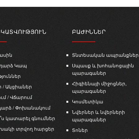
ԵԿԱՏՎՈՒԹՅՈՒՆ
ԲԱԺԻՆՆԵՐ
ասին
Տնտեսական ապրանքներ
դարձ Կապ
Սպասք և խոհանոցային
պարագաներ
թյուններ
Հիգիենայի միջոցներ,
ր / Ակցիաներ
պարագաներ
ւմ / Վճարում
Կոսմետիկա
արձ / Փոխանակում
Նվերներ և նվերների
՞ս կատարել գնումներ
պարագաներ
խակի տրվող հարցեր
Տոներ