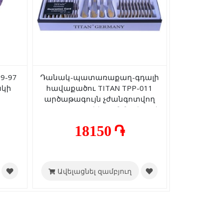
9-97
Դանակ-պատառաքաղ-գդալի
ակի
հավաքածու TITAN TPP-011
արծաթագույն չժանգոտվող
պողպատ ոսկեգույն նախշով
6+6+6+6 հատ
18150 ֏
Ավելացնել զամբյուղ