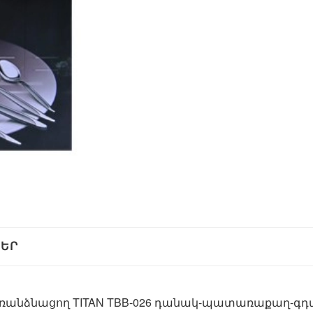
ՆԵՐ
բ առանձնացող TITAN TBB-026 դանակ-պատառաքաղ-գ