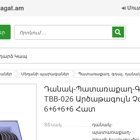
agat.am
Մու
եր
դարձ Կապ
գաներ
Սեղանի պարագաներ
Պատառաքաղ, գդալ, դանա
Դանակ-Պատառաքաղ-Գդ
TBB-026 Արծաթագույն
6+6+6+6 Հատ
Տեսակ
դանակ-
պատառաքաղ-
գդալի հավաքածո