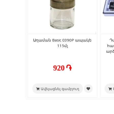
Աղաման Basic 0390P ապակե
Դ
115մլ
հա
արծ
պող
920 ֏
Ավելացնել զամբյուղ