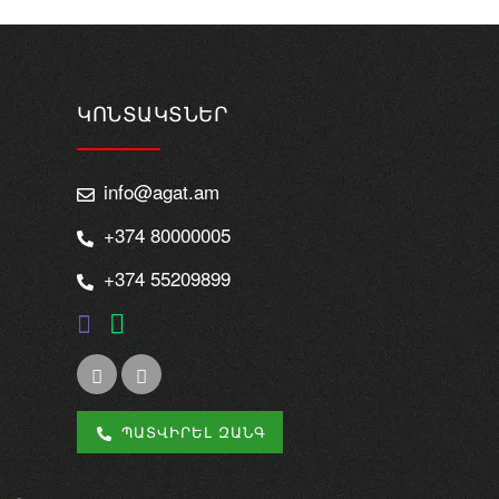
ԿՈՆՏԱԿՏՆԵՐ
info@agat.am
+374 80000005
+374 55209899
ՊԱՏՎԻՐԵԼ ԶԱՆԳ