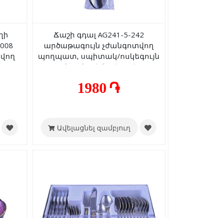
ղի
Ճաշի գդալ AG241-5-242
008
արծաթագույն չժանգոտվող
տվող
պողպատ, սպիտակ/ոսկեգույն
տ
մարմարի նախշով
կերամիկական պոչով 6 հատ
1980 ֏
Ավելացնել զամբյուղ