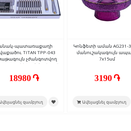
անակ-պատառաքաղի
Կոնֆետի աման AG231-3
վաքածու TITAN TPP-043
մանուշակագույն ապ
աթագույն չժանգոտվող
7x15սմ
պատ ոսկեգույն նախշով
12+12 հատ
18980 ֏
3190 ֏
Ավելացնել զամբյուղ
Ավելացնել զամբյուղ