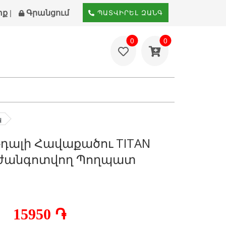
տք
Գրանցում
|
ՊԱՏՎԻՐԵԼ ԶԱՆԳ
0
0
կ
ալի Հավաքածու TITAN
 Չժանգոտվող Պողպատ
15950 ֏
ւ