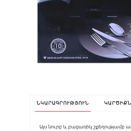
ՆԿԱՐԱԳՐՈՒԹՅՈՒՆ
ԿԱՐԾԻՔ
Այս նուրբ և բացառիկ շքեղությամ