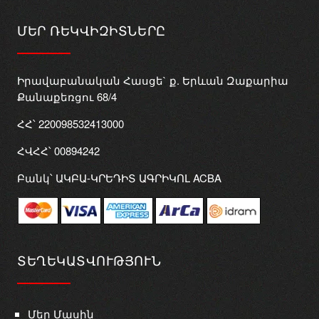
ՄԵՐ ՌԵԿՎԻԶԻՏՆԵՐԸ
Իրավաբանական Հասցե` ք. Երևան Զաքարիա
Քանաքեռցու 68/4
ՀՀ՝ 220098532413000
ՀՎՀՀ՝ 00894242
Բանկ՝ ԱԿԲԱ-ԿՐԵԴԻՏ ԱԳՐԻԿՈԼ ACBA
ՏԵՂԵԿԱՏՎՈՒԹՅՈՒՆ
Մեր Մասին