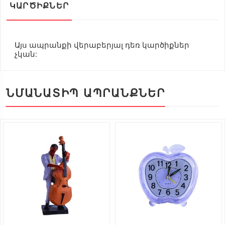
ԿԱՐԾԻՔՆԵՐ
Այս ապրանքի վերաբերյալ դեռ կարծիքներ
չկան:
ՆՄԱՆԱՏԻՊ ԱՊՐԱՆՔՆԵՐ