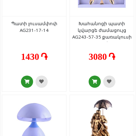
Պատի լուսամփոփ
Խահանոցի պատի
AG231-17-14
կվարցե ժամացույց
AG243-57-35 քառակուսի
32սմ
1430 ֏
3080 ֏