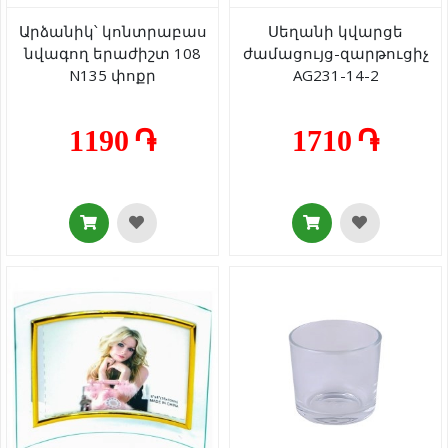
Արձանիկ՝ կոնտրաբաս
Սեղանի կվարցե
նվագող երաժիշտ 108
ժամացույց-զարթուցիչ
N135 փոքր
AG231-14-2
1190 ֏
1710 ֏