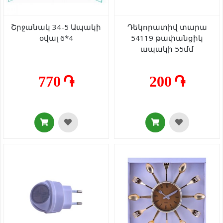
Շրջանակ 34-5 Ապակի
Դեկորատիվ տարա
օվալ 6*4
54119 թափանցիկ
ապակի 55մմ
770 ֏
200 ֏