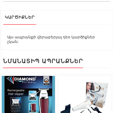
ԿԱՐԾԻՔՆԵՐ
Այս ապրանքի վերաբերյալ դեռ կարծիքներ
չկան:
ՆՄԱՆԱՏԻՊ ԱՊՐԱՆՔՆԵՐ