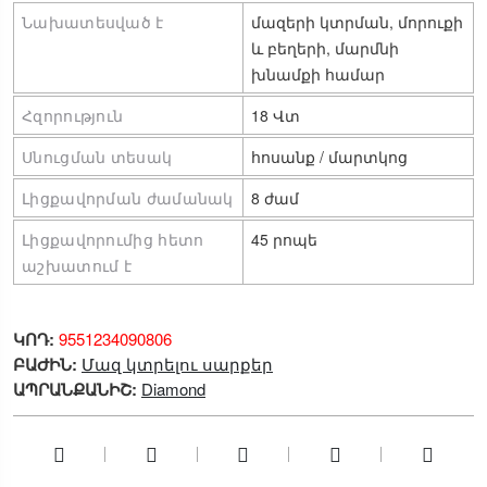
Նախատեսված է
մազերի կտրման, մորուքի 
և բեղերի, մարմնի 
խնամքի համար
Հզորություն
18 Վտ
Սնուցման տեսակ
հոսանք / մարտկոց
Լիցքավորման ժամանակ
8 ժամ
Լիցքավորումից հետո 
45 րոպե
աշխատում է
ԿՈԴ:
9551234090806
ԲԱԺԻՆ:
Մազ կտրելու սարքեր
ԱՊՐԱՆՔԱՆԻՇ:
Diamond