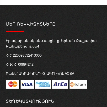
ՄԵՐ ՌԵԿՎԻԶԻՏՆԵՐԸ
Իրավաբանական Հասցե` ք. Երևան Զաքարիա
Քանաքեռցու 68/4
ՀՀ՝ 220098532413000
ՀՎՀՀ՝ 00894242
Բանկ՝ ԱԿԲԱ-ԿՐԵԴԻՏ ԱԳՐԻԿՈԼ ACBA
ՏԵՂԵԿԱՏՎՈՒԹՅՈՒՆ