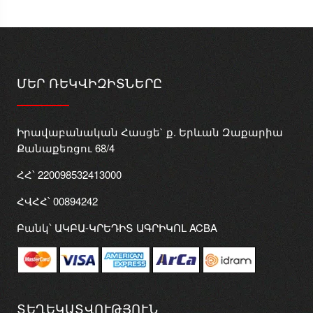
ՄԵՐ ՌԵԿՎԻԶԻՏՆԵՐԸ
Իրավաբանական Հասցե` ք. Երևան Զաքարիա
Քանաքեռցու 68/4
ՀՀ՝ 220098532413000
ՀՎՀՀ՝ 00894242
Բանկ՝ ԱԿԲԱ-ԿՐԵԴԻՏ ԱԳՐԻԿՈԼ ACBA
ՏԵՂԵԿԱՏՎՈՒԹՅՈՒՆ