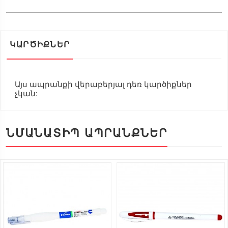
ԿԱՐԾԻՔՆԵՐ
Այս ապրանքի վերաբերյալ դեռ կարծիքներ
չկան:
ՆՄԱՆԱՏԻՊ ԱՊՐԱՆՔՆԵՐ