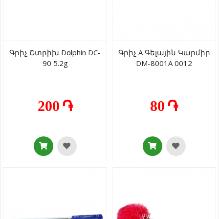
Գրիչ Շտրիխ Dօlphin DC-
Գրիչ A Գելային Կարմիր
90 5.2g
DM-8001A 0012
200 ֏
80 ֏