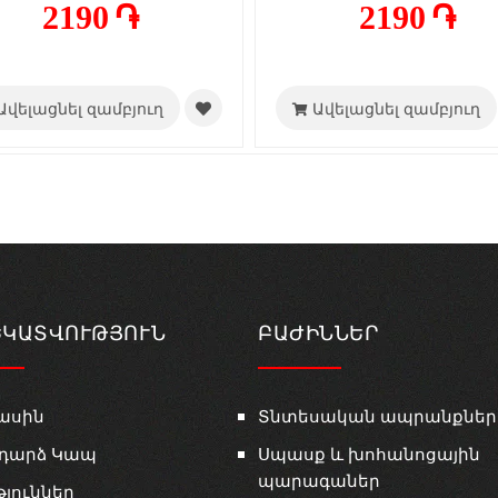
2190 ֏
2190 ֏
Ավելացնել զամբյուղ
Ավելացնել զամբյուղ
ԵԿԱՏՎՈՒԹՅՈՒՆ
ԲԱԺԻՆՆԵՐ
ասին
Տնտեսական ապրանքներ
դարձ Կապ
Սպասք և խոհանոցային
պարագաներ
թյուններ