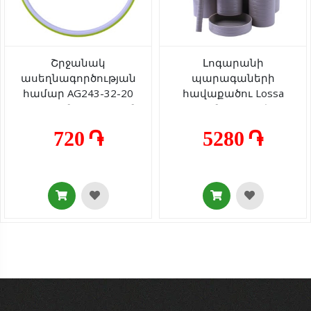
Շրջանակ
Լոգարանի
ասեղնագործության
պարագաների
համար AG243-32-20
հավաքածու Lossa
պլաստմասսա 24սմ
պլաստմասսա 5 կտոր
720 ֏
5280 ֏