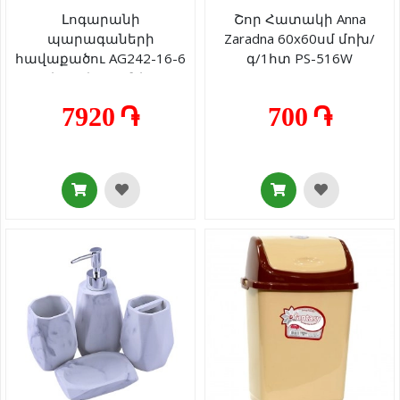
Լոգարանի
Շոր Հատակի Anna
պարագաների
Zaradna 60x60սմ մոխ/
հավաքածու AG242-16-6
գ/1հտ PS-516W
սպիտակ գրանիտ 4
կտոր
7920 ֏
700 ֏