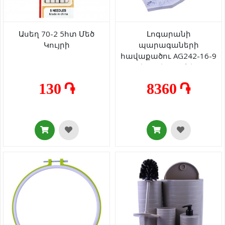
Ասեղ 70-2 5հտ Մեծ
Լոգարանի
Կույրի
պարագաների
հավաքածու AG242-16-9
սպիտակ գրանիտ 4
կտոր
130 ֏
8360 ֏