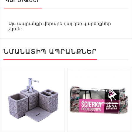
ԿԱՐԾԻՔՆԵՐ
Այս ապրանքի վերաբերյալ դեռ կարծիքներ
չկան:
ՆՄԱՆԱՏԻՊ ԱՊՐԱՆՔՆԵՐ