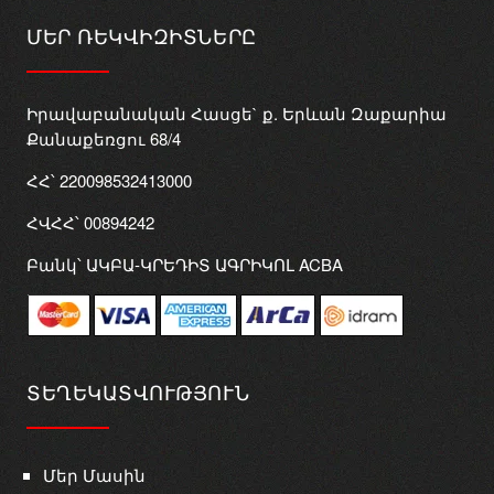
ՄԵՐ ՌԵԿՎԻԶԻՏՆԵՐԸ
Իրավաբանական Հասցե` ք. Երևան Զաքարիա
Քանաքեռցու 68/4
ՀՀ՝ 220098532413000
ՀՎՀՀ՝ 00894242
Բանկ՝ ԱԿԲԱ-ԿՐԵԴԻՏ ԱԳՐԻԿՈԼ ACBA
ՏԵՂԵԿԱՏՎՈՒԹՅՈՒՆ
Մեր Մասին