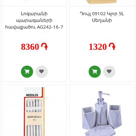
Լոգարանի
Դույլ 09102 Կլոր 5Լ
պարագաների
Սեղանի
հավաքածու AG242-16-7
սպիտակ գրանիտ 4
կտոր
8360 ֏
1320 ֏