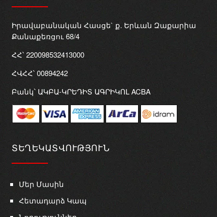
Իրավաբանական Հասցե` ք. Երևան Զաքարիա
Քանաքեռցու 68/4
ՀՀ՝ 220098532413000
ՀՎՀՀ՝ 00894242
Բանկ՝ ԱԿԲԱ-ԿՐԵԴԻՏ ԱԳՐԻԿՈԼ ACBA
ՏԵՂԵԿԱՏՎՈՒԹՅՈՒՆ
Մեր Մասին
Հետադարձ Կապ
Նորություններ