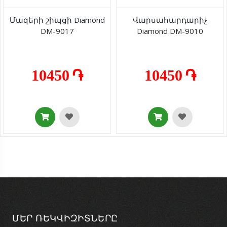
Մազերի շիպցի Diamond
Վարսահարդարիչ
DM-9017
Diamond DМ-9010
10450 ֏
10450 ֏
ՄԵՐ ՌԵԿՎԻԶԻՏՆԵՐԸ