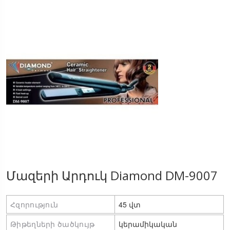
Մազերի Արդուկ Diamond DM-9007
Հզորություն
45 վտ
Թիթեղների ծածկույթ
կերամիկական