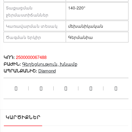
Տաքացման 
140-220°
ջերմաստիճաններ
Կառավարման տեսակ
մեխանիկական
Ծագման երկիր
Գերմանիա
ԿՈԴ:
2500000067488
ԲԱԺԻՆ:
Գեղեցկություն, խնամք
ԱՊՐԱՆՔԱՆԻՇ:
Diamond
ԿԱՐԾԻՔՆԵՐ