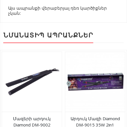
Այս ապրանքի վերաբերյալ դեռ կարծիքներ
չկան:
ՆՄԱՆԱՏԻՊ ԱՊՐԱՆՔՆԵՐ
Մազերի արդուկ
Արդուկ Մազի Diamond
Diamond DM-9002
DM-9015 35W 2in1