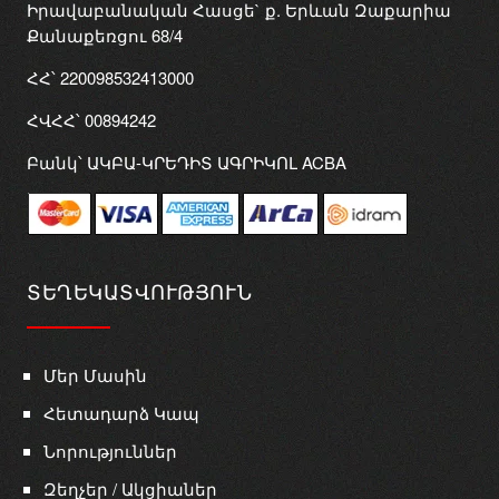
Իրավաբանական Հասցե` ք. Երևան Զաքարիա
Քանաքեռցու 68/4
ՀՀ՝ 220098532413000
ՀՎՀՀ՝ 00894242
Բանկ՝ ԱԿԲԱ-ԿՐԵԴԻՏ ԱԳՐԻԿՈԼ ACBA
ՏԵՂԵԿԱՏՎՈՒԹՅՈՒՆ
Մեր Մասին
Հետադարձ Կապ
Նորություններ
Զեղչեր / Ակցիաներ