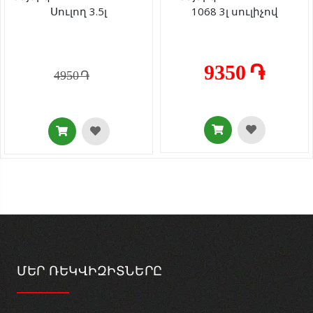
Սուլող 3.5լ
1068 3լ սուլիչով
9350 ֏
4950 ֏
ՄԵՐ ՌԵԿՎԻԶԻՏՆԵՐԸ