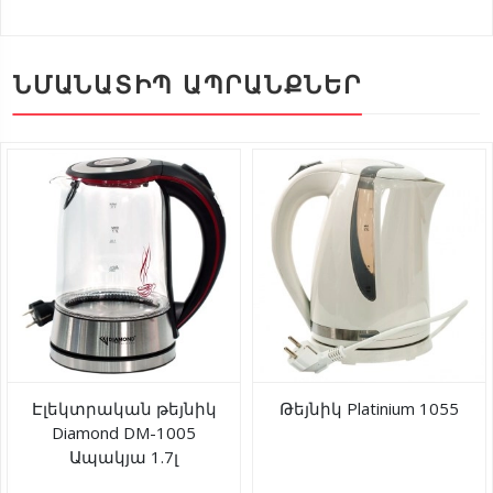
ՆՄԱՆԱՏԻՊ ԱՊՐԱՆՔՆԵՐ
Էլեկտրական թեյնիկ
Թեյնիկ Platinium 1055
Diamond DM-1005
Ապակյա 1.7լ