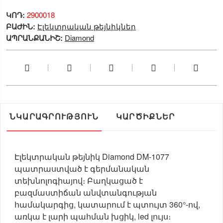
ԿՈԴ:
2900018
ԲԱԺԻՆ:
Էլեկտրական թեյնիկներ
ԱՊՐԱՆՔԱՆԻՇ:
Diamond
ՆԿԱՐԱԳՐՈՒԹՅՈՒՆ
ԿԱՐԾԻՔՆԵՐ
Էլեկտրական թեյնիկ Diamond DM-1077
պատրաստված է գերմանական
տեխնոլոգիայով։ Բաղկացած է
բազմաստիճան անվտանգության
համակարգից, կատարում է պտույտ 360°-ով,
առկա է լարի պահման խցիկ, led լույս։