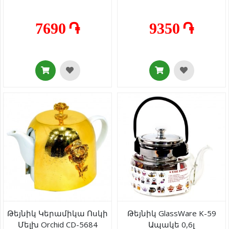
7690 ֏
9350 ֏
Թեյնիկ Կերամիկա Ոսկի
Թեյնիկ GlassWare K-59
Մելխ Orchid CD-5684
Ապակե 0,6լ