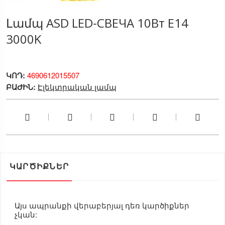
Լամպ ASD LED-СВЕЧА 10Вт E14
3000K
ԿՈԴ:
4690612015507
ԲԱԺԻՆ:
Էլեկտրական լամպ
ԿԱՐԾԻՔՆԵՐ
Այս ապրանքի վերաբերյալ դեռ կարծիքներ
չկան: