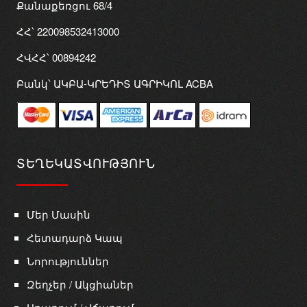
Քանաքեռցու 68/4
ՀՀ՝ 220098532413000
ՀՎՀՀ՝ 00894242
Բանկ՝ ԱԿԲԱ-ԿՐԵԴԻՏ ԱԳՐԻԿՈԼ ACBA
ՏԵՂԵԿԱՏՎՈՒԹՅՈՒՆ
Մեր Մասին
Հետադարձ Կապ
Նորություններ
Զեղչեր / Ակցիաներ