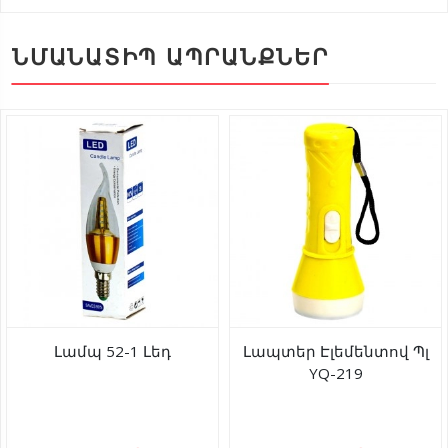
ՆՄԱՆԱՏԻՊ ԱՊՐԱՆՔՆԵՐ
Լամպ 52-1 Լեդ
Լապտեր Էլեմենտով Պլ
YQ-219