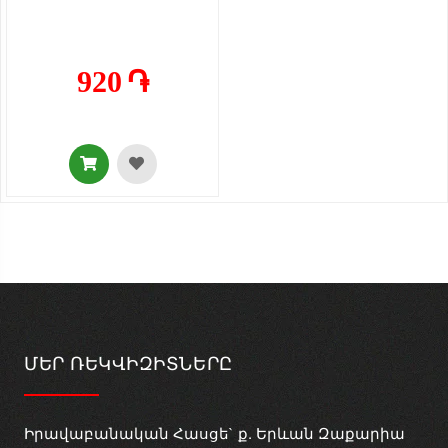
920 ֏
ՄԵՐ ՌԵԿՎԻԶԻՏՆԵՐԸ
Իրավաբանական Հասցե` ք. Երևան Զաքարիա