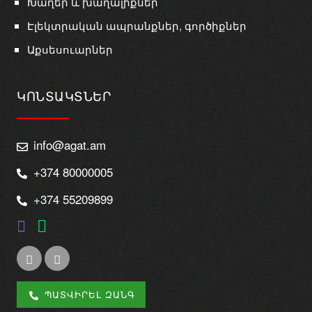
Խաղեր և խաղալիքներ
Էլեկտրական ապրանքներ, գործիքներ
Աքսեսուարներ
ԿՈՆՏԱԿՏՆԵՐ
info@agat.am
+374 80000005
+374 55209899
ՊԱՏՎԻՐԵԼ ԶԱՆԳ