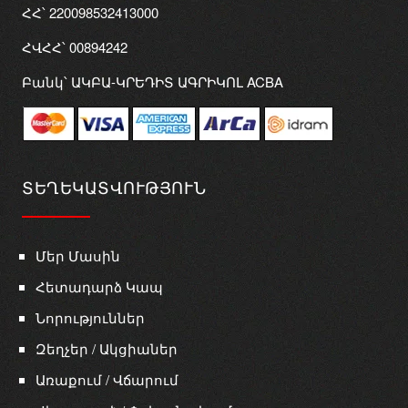
ՀՀ՝ 220098532413000
ՀՎՀՀ՝ 00894242
Բանկ՝ ԱԿԲԱ-ԿՐԵԴԻՏ ԱԳՐԻԿՈԼ ACBA
ՏԵՂԵԿԱՏՎՈՒԹՅՈՒՆ
Մեր Մասին
Հետադարձ Կապ
Նորություններ
Զեղչեր / Ակցիաներ
Առաքում / Վճարում