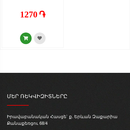
1270 ֏
ՄԵՐ ՌԵԿՎԻԶԻՏՆԵՐԸ
Իրավաբանական Հասցե` ք. Երևան Զաքարիա
Քանաքեռցու 68/4