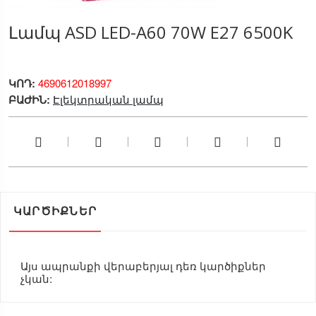
Լամպ ASD LED-A60 70W E27 6500K
ԿՈԴ:
4690612018997
ԲԱԺԻՆ:
Էլեկտրական լամպ
ԿԱՐԾԻՔՆԵՐ
Այս ապրանքի վերաբերյալ դեռ կարծիքներ
չկան: