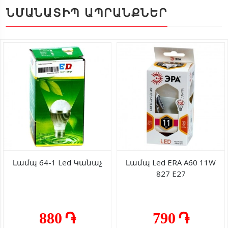
ՆՄԱՆԱՏԻՊ ԱՊՐԱՆՔՆԵՐ
Լամպ 64-1 Led Կանաչ
Լամպ Led ERA A60 11W
827 E27
880 ֏
790 ֏