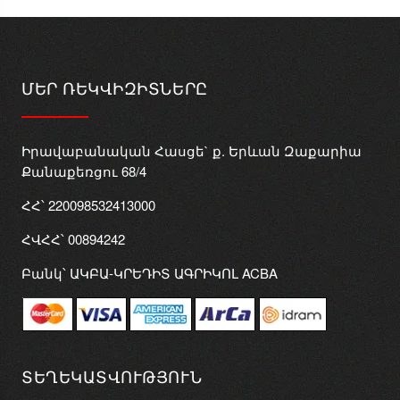
ՄԵՐ ՌԵԿՎԻԶԻՏՆԵՐԸ
Իրավաբանական Հասցե` ք. Երևան Զաքարիա
Քանաքեռցու 68/4
ՀՀ՝ 220098532413000
ՀՎՀՀ՝ 00894242
Բանկ՝ ԱԿԲԱ-ԿՐԵԴԻՏ ԱԳՐԻԿՈԼ ACBA
ՏԵՂԵԿԱՏՎՈՒԹՅՈՒՆ