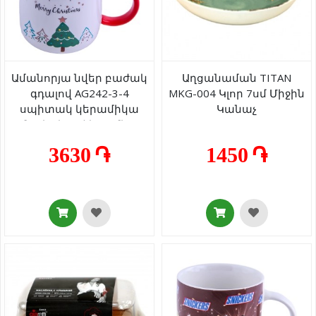
Ամանորյա նվեր բաժակ
Աղցանաման TITAN
գդալով AG242-3-4
MKG-004 Կլոր 7սմ Միջին
սպիտակ կերամիկա
Կանաչ
նախշերով կարմիր
կափարիչով
3630 ֏
1450 ֏