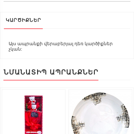
ԿԱՐԾԻՔՆԵՐ
Այս ապրանքի վերաբերյալ դեռ կարծիքներ
չկան:
ՆՄԱՆԱՏԻՊ ԱՊՐԱՆՔՆԵՐ