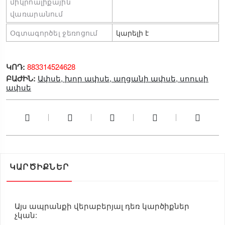
միկրոալիքային 
վառարանում
Օգտագործել ջեռոցում
կարելի է
ԿՈԴ:
883314524628
ԲԱԺԻՆ:
Ափսե, խոր ափսե, աղցանի ափսե, սոուսի
ափսե
ԿԱՐԾԻՔՆԵՐ
Այս ապրանքի վերաբերյալ դեռ կարծիքներ
չկան: