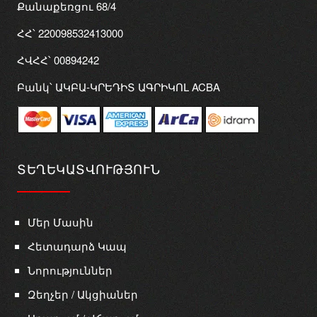
Քանաքեռցու 68/4
ՀՀ՝ 220098532413000
ՀՎՀՀ՝ 00894242
Բանկ՝ ԱԿԲԱ-ԿՐԵԴԻՏ ԱԳՐԻԿՈԼ ACBA
ՏԵՂԵԿԱՏՎՈՒԹՅՈՒՆ
Մեր Մասին
Հետադարձ Կապ
Նորություններ
Զեղչեր / Ակցիաներ