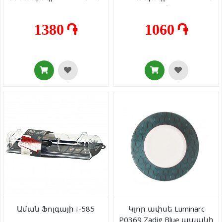
սև
1380 ֏
1060 ֏
Աման Ֆոլգայի I-585
Կլոր ափսե Luminarc
P0369 Zadig Blue ապակի