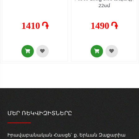
22սմ
1410 ֏
1490 ֏
ՄԵՐ ՌԵԿՎԻԶԻՏՆԵՐԸ
Իրավաբանական Հասցե` ք. Երևան Զաքարիա