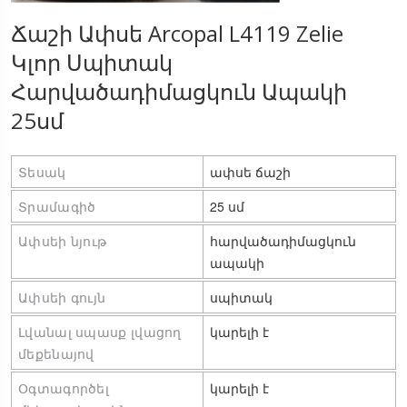
Ճաշի Ափսե Arcopal L4119 Zelie
Կլոր Սպիտակ
Հարվածադիմացկուն Ապակի
25սմ
Տեսակ
ափսե ճաշի
Տրամագիծ
25 սմ
Ափսեի նյութ
հարվածադիմացկուն 
ապակի
Ափսեի գույն
սպիտակ
Լվանալ սպասք լվացող 
կարելի է
մեքենայով
Օգտագործել 
կարելի է