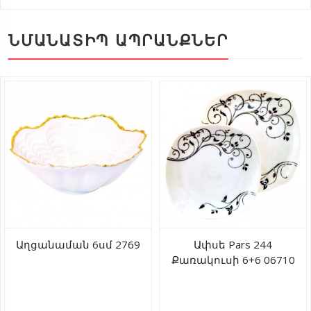
ՆՄԱՆԱՏԻՊ ԱՊՐԱՆՔՆԵՐ
Աղցանաման 6սմ 2769
Ափսե Pars 244
Քառակուսի 6+6 06710