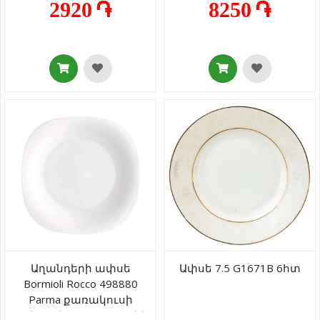
2920 ֏
8250 ֏
Աղանդերի ափսե
Ափսե 7.5 G1671B 6հտ
Bormioli Rocco 498880
Parma քառակուսի
սպիտակ օպալ ապակի