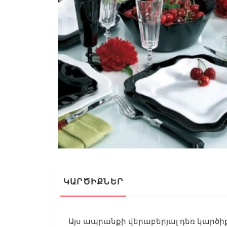
ԿԱՐԾԻՔՆԵՐ
Այս ապրանքի վերաբերյալ դեռ կարծիք