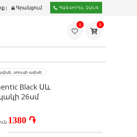
տք
Գրանցում
|
ՊԱՏՎԻՐԵԼ ԶԱՆԳ
0
0
ափսե, սոուսի ափսե
entic Black Սև
ակի 26սմ
1380 ֏
ւն 