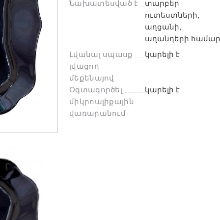
Նախատեսված է
տարբեր 
ուտեստների, 
աղցանի, 
աղանդերի համա
Լվանալ սպասք 
կարելի է
լվացող 
մեքենայով
Օգտագործել 
կարելի է
միկրոալիքային 
վառարանում