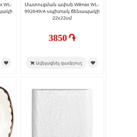
x WL-
Մատուցման ափսե Wilmax WL-
ապակի
992649/A սպիտակ ճենապակի
22x22սմ
3850 ֏
Ավելացնել զամբյուղ