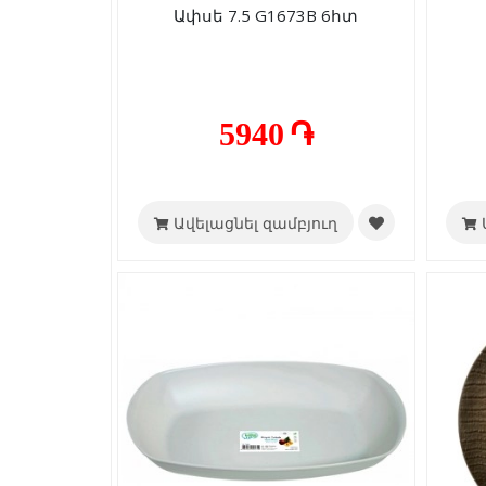
Ափսե 7.5 G1673B 6հտ
5940 ֏
Ավելացնել զամբյուղ