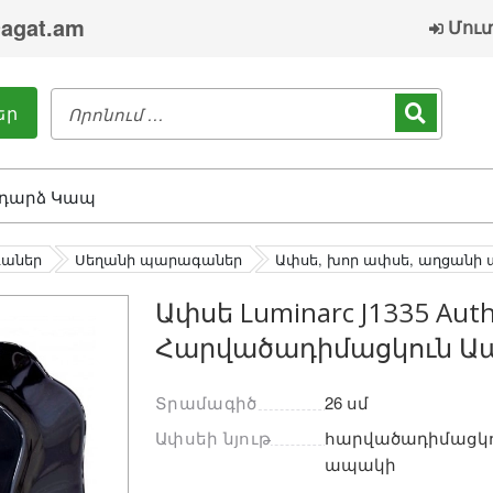
agat.am
Մու
եր
դարձ Կապ
գաներ
Սեղանի պարագաներ
Ափսե, խոր ափսե, աղցանի 
Ափսե Luminarc J1335 Auth
Հարվածադիմացկուն Ապ
Տրամագիծ
26 սմ
Ափսեի նյութ
հարվածադիմացկո
ապակի