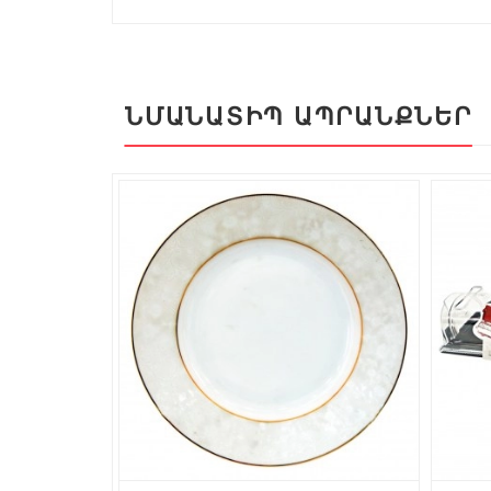
ՆՄԱՆԱՏԻՊ ԱՊՐԱՆՔՆԵՐ