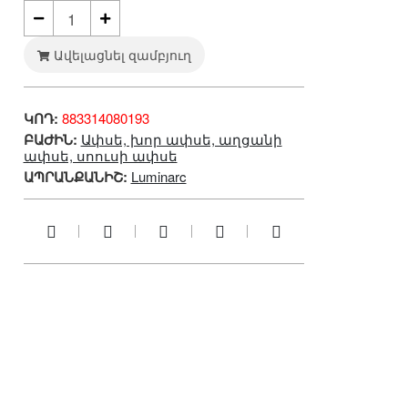
Ավելացնել զամբյուղ
ր
ԿՈԴ:
883314080193
ԲԱԺԻՆ:
Ափսե, խոր ափսե, աղցանի
ափսե, սոուսի ափսե
ԱՊՐԱՆՔԱՆԻՇ:
Luminarc