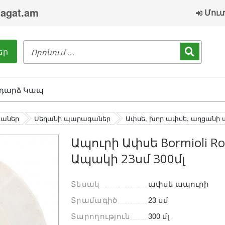
agat.am
Մու
եր
դարձ Կապ
գաներ
Սեղանի պարագաներ
Ափսե, խոր ափսե, աղցանի 
Ապուրի Ափսե Bormioli R
Ապակի 23սմ 300մլ
Տեսակ
ափսե ապուրի
Տրամագիծ
23 սմ
Տարողություն
300 մլ