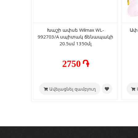
Խաշի ափսե Wilmax WL-
Ափ
992703/A սպիտակ ճենապակի
20.5սմ 1350մլ
2750 ֏
Ավելացնել զամբյուղ