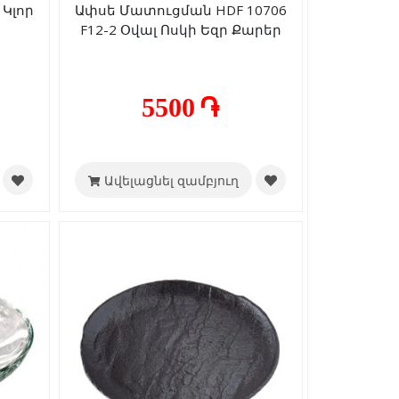
 Կլոր
Ափսե Մատուցման HDF 10706
F12-2 Օվալ Ոսկի Եզր Քարեր
5500 ֏
Ավելացնել զամբյուղ