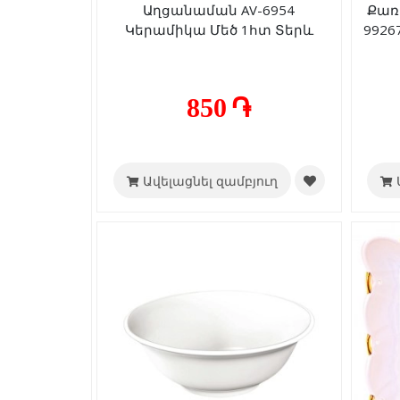
Աղցանաման AV-6954
Քառ
Կերամիկա Մեծ 1հտ Տերև
9926
850 ֏
Ավելացնել զամբյուղ