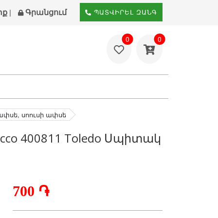
տք
Գրանցում
|
ՊԱՏՎԻՐԵԼ ԶԱՆԳ
0
0
ափսե, սոուսի ափսե
occo 400811 Toledo Սպիտակ
700 ֏