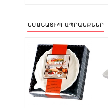
ՆՄԱՆԱՏԻՊ ԱՊՐԱՆՔՆԵՐ