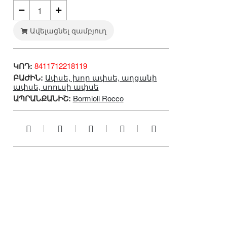
Ավելացնել զամբյուղ
ԿՈԴ:
8411712218119
ԲԱԺԻՆ:
Ափսե, խոր ափսե, աղցանի
ափսե, սոուսի ափսե
ԱՊՐԱՆՔԱՆԻՇ:
Bormioli Rocco