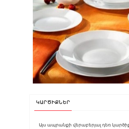
ԿԱՐԾԻՔՆԵՐ
Այս ապրանքի վերաբերյալ դեռ կարծիք